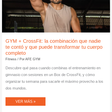
PUEDE
TRANSFORMAR
TU
CUERPO
COMPLETO
GYM + CrossFit: la combinación que nadie
te contó y que puede transformar tu cuerpo
completo
Fítness
/ Por
AFE GYM
Descubre qué pasa cuando combinas el entrenamiento en
gimnasio con sesiones en un Box de CrossFit, y cómo
organizar tu semana para sacarle el máximo provecho a los
dos mundos.
VER MÁS »