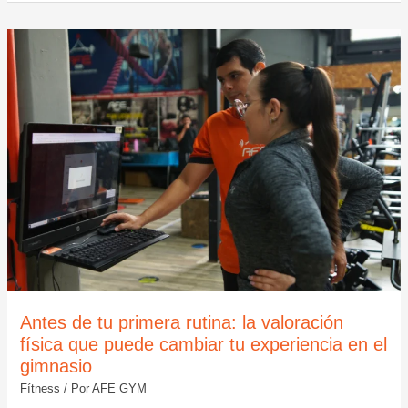
ANTES
DE
TU
PRIMERA
RUTINA:
LA
VALORACIÓN
FÍSICA
QUE
PUEDE
CAMBIAR
TU
EXPERIENCIA
EN
EL
GIMNASIO
Antes de tu primera rutina: la valoración
física que puede cambiar tu experiencia en el
gimnasio
Fítness
/ Por
AFE GYM