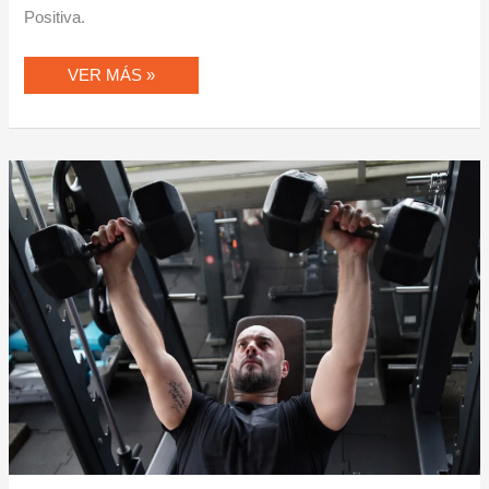
Positiva.
VER MÁS »
ABRIL:
EL
MES
DE
LA
SALUD
QUE
SÍ
SE
SOSTIENE
Y
POR
QUÉ
TODO
EMPIEZA
POR
LA
ACTITUD
POSITIVA