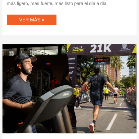
más ligero, más fuerte, más listo para el día a día
VER MÁS »
CUANDO
LA
META
ES
EL
21K
O
EL
42K:
PREPARARTE
PARA
EL
GRAN
RETO