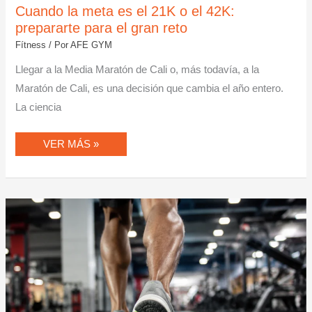
Cuando la meta es el 21K o el 42K:
prepararte para el gran reto
Fítness
/ Por
AFE GYM
Llegar a la Media Maratón de Cali o, más todavía, a la
Maratón de Cali, es una decisión que cambia el año entero.
La ciencia
VER MÁS »
TU
PRIMER
5K
O
10K
EN
CALI
SIN
TERMINAR
ARRASTRANDO
LOS
PIES