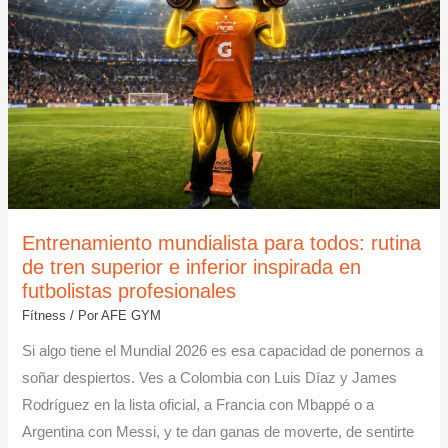
TREN
SUPERIOR
E
INFERIOR
INSPIRADA
EN
FUTBOLISTAS
PROFESIONALES
Entrenamiento mundialista para todos: rutina
de tren superior e inferior inspirada en
futbolistas profesionales
Fítness
/ Por
AFE GYM
Si algo tiene el Mundial 2026 es esa capacidad de ponernos a
soñar despiertos. Ves a Colombia con Luis Díaz y James
Rodríguez en la lista oficial, a Francia con Mbappé o a
Argentina con Messi, y te dan ganas de moverte, de sentirte