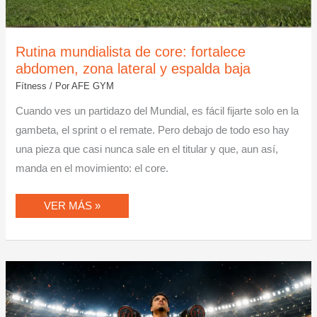
Rutina mundialista de core: fortalece
abdomen, zona lateral y espalda baja
Fítness
/ Por
AFE GYM
Cuando ves un partidazo del Mundial, es fácil fijarte solo en la
gambeta, el sprint o el remate. Pero debajo de todo eso hay
una pieza que casi nunca sale en el titular y que, aun así,
manda en el movimiento: el core.
VER MÁS »
ENTRENAMIENTO
MUNDIALISTA
PARA
TODOS:
RUTINA
DE