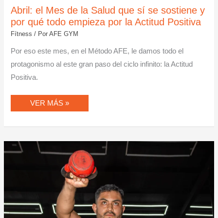
Abril: el Mes de la Salud que sí se sostiene y
por qué todo empieza por la Actitud Positiva
Fítness
/ Por
AFE GYM
Por eso este mes, en el Método AFE, le damos todo el
protagonismo al este gran paso del ciclo infinito: la Actitud
Positiva.
VER MÁS »
GYM
+
CROSSFIT:
LA
COMBINACIÓN
QUE
NADIE
TE
CONTÓ
Y
QUE