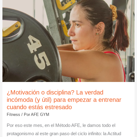
O
DISCIPLINA?
LA
VERDAD
INCÓMODA
(Y
ÚTIL)
PARA
EMPEZAR
A
ENTRENAR
CUANDO
ESTÁS
ESTRESADO
¿Motivación o disciplina? La verdad
incómoda (y útil) para empezar a entrenar
cuando estás estresado
Fítness
/ Por
AFE GYM
Por eso este mes, en el Método AFE, le damos todo el
protagonismo al este gran paso del ciclo infinito: la Actitud