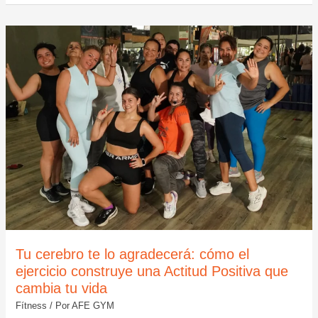
TU
CEREBRO
TE
LO
AGRADECERÁ:
CÓMO
EL
EJERCICIO
CONSTRUYE
UNA
ACTITUD
POSITIVA
QUE
CAMBIA
TU
VIDA
Tu cerebro te lo agradecerá: cómo el
ejercicio construye una Actitud Positiva que
cambia tu vida
Fítness
/ Por
AFE GYM