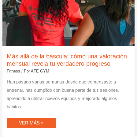
TU
VERDADERO
PROGRESO
Más allá de la báscula: cómo una valoración
mensual revela tu verdadero progreso
Fítness
/ Por
AFE GYM
Han pasado varias semanas desde que comenzaste a
entrenar, has cumplido con buena parte de tus sesiones,
aprendido a utilizar nuevos equipos y mejorado algunos
hábitos.
VER MÁS »