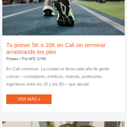
Tu primer 5K o 10K en Cali sin terminar
arrastrando los pies
Fítness
/ Por
AFE GYM
En Cali corremos. La ciudad se llena cada año de gente
común —contadores, médicos, mamás, profesores,
ingenieros entre los 25 y los 65— que decide
VER MÁS »
¿MOTIVACIÓN