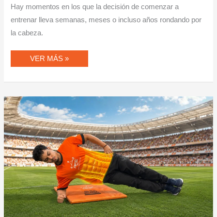
Hay momentos en los que la decisión de comenzar a
entrenar lleva semanas, meses o incluso años rondando por
la cabeza.
VER MÁS »
RUTINA
MUNDIALISTA
DE
CORE:
FORTALECE
ABDOMEN,
ZONA
LATERAL
Y
ESPALDA
BAJA