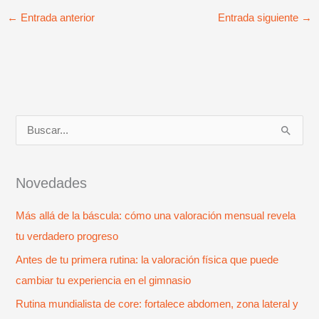
←
Entrada anterior
Entrada siguiente
→
B
u
s
Novedades
c
Más allá de la báscula: cómo una valoración mensual revela
a
tu verdadero progreso
r
p
Antes de tu primera rutina: la valoración física que puede
o
cambiar tu experiencia en el gimnasio
r
Rutina mundialista de core: fortalece abdomen, zona lateral y