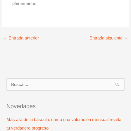
plenamente.
←
Entrada anterior
Entrada siguiente
→
B
u
s
Novedades
c
Más allá de la báscula: cómo una valoración mensual revela
a
tu verdadero progreso
r